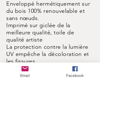
Enveloppé hermétiquement sur
du bois 100% renouvelable et
sans nœuds.
Imprimé sur giclée de la
meilleure qualité, toile de
qualité artiste
La protection contre la lumière
UV empêche la décoloration et
les fissures
Facile à nettoyer, prêt à
accrocher.
Email
Facebook
POLITIQUE DE RETOUR ET DE
REMBOURSEMENT
Tous travaux garantis. Si vous ne
l'aimez pas, retournez-le pour
un remboursement complet.
INFORMATIONS D'EXPÉDITION
LA NORME
PREMIÈRE TOILE 7,99 $
DEUXIÈME TOILE 4,99 $