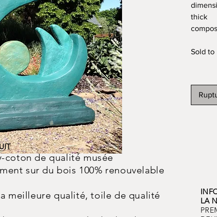
dimensi
thick
composi
Sold to 
Ruptu
UIT
y-coton de qualité musée
ent sur du bois 100% renouvelable
INF
a meilleure qualité, toile de qualité
LA 
PREM