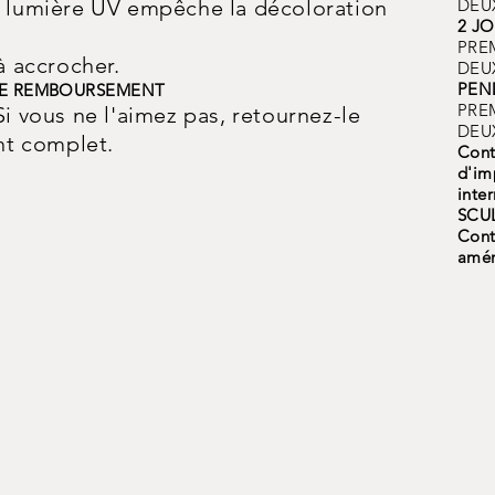
a lumière UV empêche la décoloration
DEUX
2 J
PREM
 à accrocher.
DEUX
PEN
DE REMBOURSEMENT
PREM
Si vous ne l'aimez pas, retournez-le
DEUX
t complet.
Cont
d'im
inte
SCU
Cont
amér