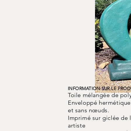
INFORMATION SUR LE PROD
Toile mélangée de pol
Enveloppé hermétiquem
et sans nœuds.
Imprimé sur giclée de l
artiste