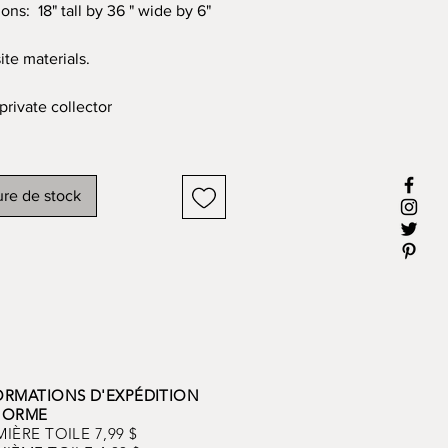
ons: 18" tall by 36 " wide by 6"
te materials.
private collector
re de stock
ORMATIONS D'EXPÉDITION
NORME
IÈRE TOILE 7,99 $