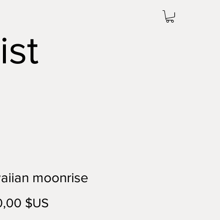
ist
aiian moonrise
Prix
0,00 $US