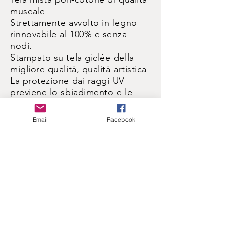
museale
Strettamente avvolto in legno
rinnovabile al 100% e senza
nodi.
Stampato su tela giclée della
migliore qualità, qualità artistica
La protezione dai raggi UV
previene lo sbiadimento e le
screpolature
Facile da pulire, pronto da
Email
Facebook
appendere.
POLITICA DI RESO E RIMBORSO
Tutto il lavoro garantito. Se non
ti piace, restituiscilo per un
rimborso completo.
INFORMAZIONI DI SPEDIZIONE
STANDARD
PRIMA TELA $ 7,99
SECONDA TELA $ 4,99
2 GIORNI