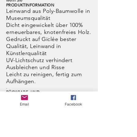
Wenn Sie
PRODUKTINFORMATION
Leinwand aus Poly-Baumwolle in
Museumsqualität
Dicht eingewickelt über 100%
erneuerbares, knotenfreies Holz.
Gedruckt auf Giclée bester
Qualität, Leinwand in
Künstlerqualität
UV-Lichtschutz verhindert
Ausbleichen und Risse
Leicht zu reinigen, fertig zum
Aufhängen.
.
RÜCKGABE- UND
RÜCKERSTATTUNGSPOLITIK
Alle Arbeiten garantiert. Wenn
Email
Facebook
es Ihnen nicht gefällt, senden
Sie es für eine volle
Rückerstattung zurück.
VERSANDINFORMATION