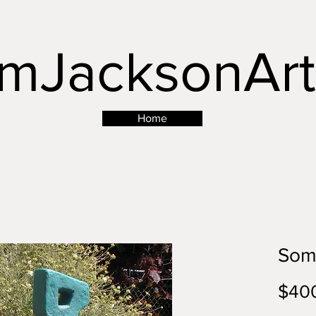
mJacksonArt
Button
Home
Some
$40