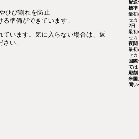
配送
標準
色やひび割れを防止
最初
ける準備ができています。
セカ
2日
最初
れています。気に入らない場合は、返
セカ
ださい。
夜間
最初
セカ
国際
ては
彫刻
米国
問い