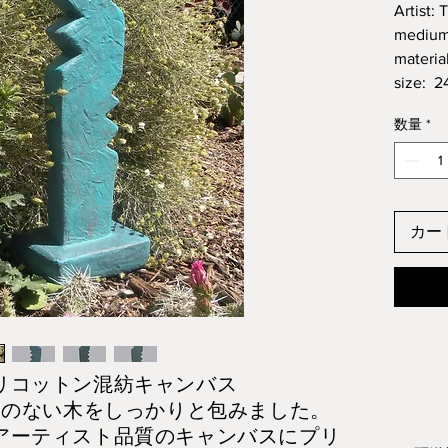
Artist:
medium:
material
size: 2
数量
*
カー
リコットン混紡キャンバス
目のない木をしっかりと包みました。
アーティスト品質のキャンバスにプリ