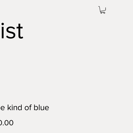
ist
 kind of blue
0.00
価