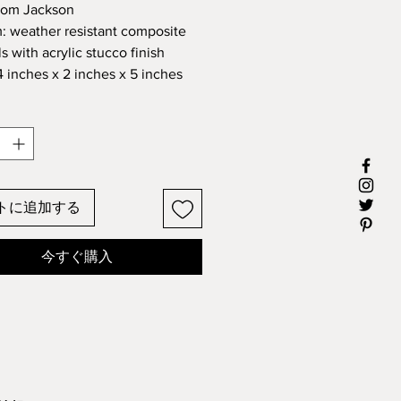
格
 Tom Jackson
 weather resistant composite
s with acrylic stucco finish
4 inches x 2 inches x 5 inches
トに追加する
今すぐ購入