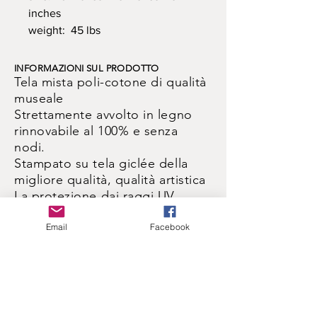
inches
weight: 45 lbs
INFORMAZIONI SUL PRODOTTO
Tela mista poli-cotone di qualità
museale
Strettamente avvolto in legno
rinnovabile al 100% e senza
nodi.
Stampato su tela giclée della
migliore qualità, qualità artistica
La protezione dai raggi UV
previene lo sbiadimento e le
screpolature
Email
Facebook
Facile da pulire, pronto da
appendere.
POLITICA DI RESO E RIMBORSO
Tutto il lavoro garantito. Se non
ti piace, restituiscilo per un