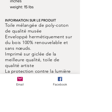
inches
weight: 15 lbs
INFORMATION SUR LE PRODUIT
Toile mélangée de poly-coton
de qualité musée
Enveloppé hermétiquement sur
du bois 100% renouvelable et
sans nœuds.
Imprimé sur giclée de la
meilleure qualité, toile de
qualité artiste
La protection contre la lumière
UV empêche la décoloration et
les fissures
Email
Facebook
Facile à nettoyer, prêt à
accrocher.
POLITIQUE DE RETOUR ET DE
REMBOURSEMENT
Tous travaux garantis. Si vous ne