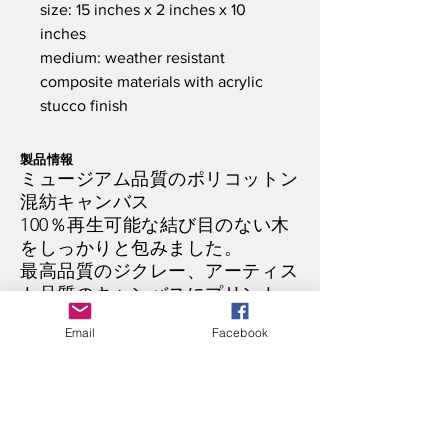
size: 15 inches x 2 inches x 10
inches
medium: weather resistant
composite materials with acrylic
stucco finish
製品情報
ミュージアム品質のポリコットン
混紡キャンバス
100％再生可能な結び目のない木
をしっかりと包みました。
最高品質のジクレー、アーティス
ト品質のキャンバスにプリント
UV光保護により、退色やひび割
Email
Facebook
れを防止
お手入れが簡単で、掛ける準備が
できています。
返品および返金ポリシー
すべての作業が保証されていま