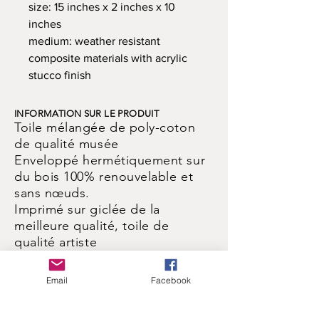
size: 15 inches x 2 inches x 10
inches
medium: weather resistant
composite materials with acrylic
stucco finish
INFORMATION SUR LE PRODUIT
Toile mélangée de poly-coton
de qualité musée
Enveloppé hermétiquement sur
du bois 100% renouvelable et
sans nœuds.
Imprimé sur giclée de la
meilleure qualité, toile de
qualité artiste
La protection contre la lumière
UV empêche la décoloration et
Email
Facebook
les fissures
Facile à nettoyer, prêt à